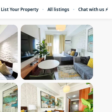
List Your Property
All listings
Chat with us ⚡