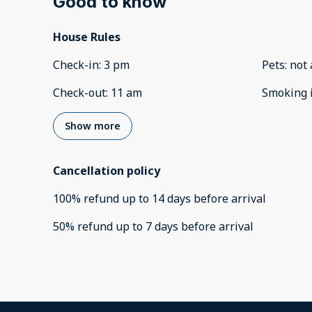
Good to know
House Rules
Check-in
:
3 pm
Pets
:
not 
Check-out
:
11 am
Smoking 
Show more
Cancellation policy
100
%
refund
up to
14 days
before
arrival
50
%
refund
up to
7 days
before
arrival