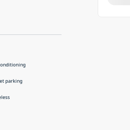
conditioning
et parking
eless