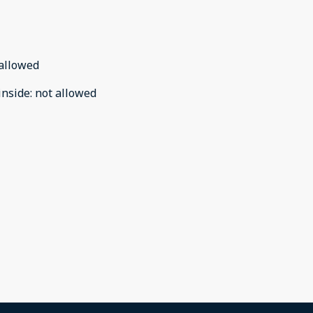
allowed
inside
:
not allowed