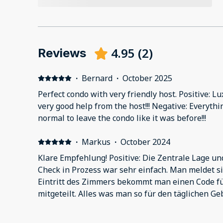
4.95
(
2
)
Reviews
·
Bernard
·
October 2025
Perfect condo with very friendly host. Positive: 
very good help from the host!!! Negative: Everythin
normal to leave the condo like it was before!!!
·
Markus
·
October 2024
Klare Empfehlung! Positive: Die Zentrale Lage un
Check in Prozess war sehr einfach. Man meldet s
Eintritt des Zimmers bekommt man einen Code fü
mitgeteilt. Alles was man so für den täglichen Ge
vorhanden. Waschmaschine etc. Personal hat schnell auf Anfragen oder
Probleme geantwortet und gehandelt. Negative: Bei