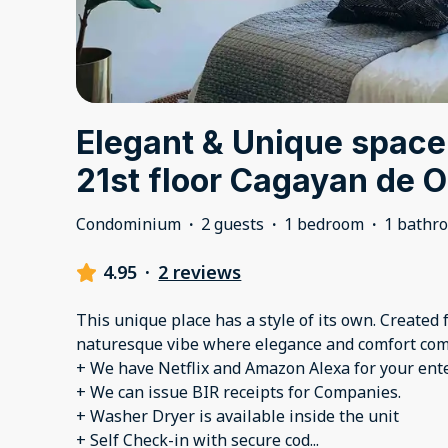
Elegant & Unique space
21st floor Cagayan de O
Condominium
·
2 guests
·
1 bedroom
·
1 bathr
4.95
·
2 reviews
This unique place has a style of its own. Created 
naturesque vibe where elegance and comfort com
+ We have Netflix and Amazon Alexa for your ent
+ We can issue BIR receipts for Companies.
+ Washer Dryer is available inside the unit
+ Self Check-in with secure cod
...