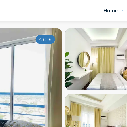
Home
4.95
★