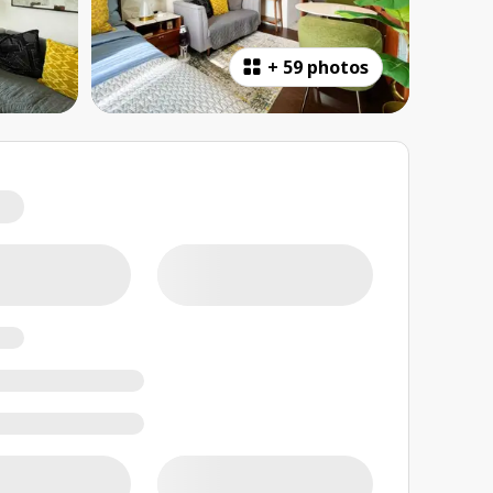
+
59 photos