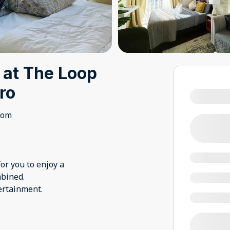
 at The Loop
ro
oom
for you to enjoy a
bined.
ertainment.